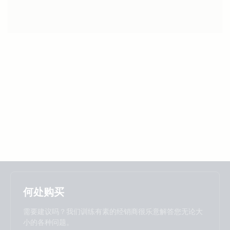
Selected
Stay up to date
中國人
何处购买
Change language
需要建议吗？我们训练有素的经销商很乐意解答您无论大
Čeština
Dansk
小的各种问题。