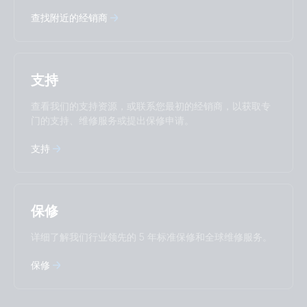
Deutsch
English
查找附近的经销商
Español
Français
Italiano
Magyar
Nederlands
Norsk
I agree to receive the newsletter and accept the
Polskie
Português
Privacy Policy.
支持
Română
Slovenščina
Subscribe
Suomalainen
Svenska
查看我们的支持资源，或联系您最初的经销商，以获取专
Türkçe
Ελληνικά
门的支持、维修服务或提出保修申请。
Русский
Українська
中國人
支持
保修
详细了解我们行业领先的 5 年标准保修和全球维修服务。
保修