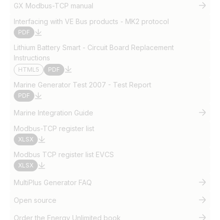
GX Modbus-TCP manual
Interfacing with VE Bus products - MK2 protocol
PDF
Lithium Battery Smart - Circuit Board Replacement
Instructions
HTML5
PDF
Marine Generator Test 2007 - Test Report
PDF
Marine Integration Guide
Modbus-TCP register list
XLSX
Modbus TCP register list EVCS
XLSX
MultiPlus Generator FAQ
Open source
Order the Energy Unlimited book