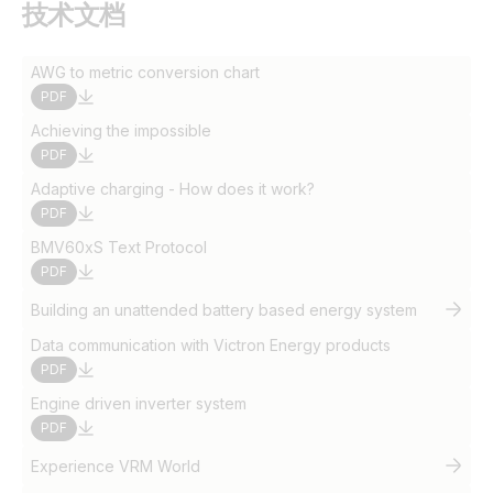
技术文档
AWG to metric conversion chart
PDF
Achieving the impossible
PDF
Adaptive charging - How does it work?
PDF
BMV60xS Text Protocol
PDF
Building an unattended battery based energy system
Data communication with Victron Energy products
PDF
Engine driven inverter system
PDF
Experience VRM World