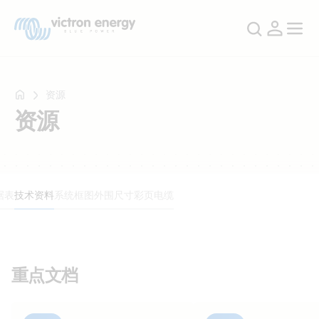
资源
资源
例
如
SmartSolar
据表
技术资料
系统框图
外围尺寸
彩页
电缆
Multiplus-
II
Orion
XS
SmartShunt
重点文档