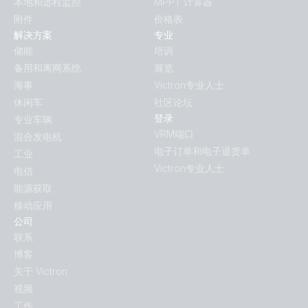
本地和远程监控
MPPT 计算器
附件
价格表
解决方案
专业
储能
培训
备用和离网系统
展览
海事
Victron专业人士
休闲车
社区论坛
登录
专业车辆
VRM端口
混合发电机
电子订单和电子退货单
工业
Victron专业人士
电信
能源获取
移动应用
公司
联系
博客
关于 Victron
视频
工作