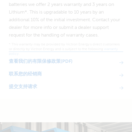
batteries we offer 2 years warranty and 3 years on
Lithium*. This is upgradable to 10 years by an
additional 10% of the initial investment. Contact your
dealer for more info or submit a dealer support
request for the handling of warranty cases.
* This warranty may be provided by Victron Energy's direct customers
or directly by Victron Energy and is subject to the following
warranty
policy
.
查看我们的有限保修政策(PDF)
联系您的经销商
提交支持请求