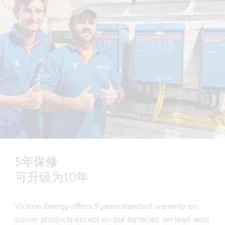
5年保修
可升级为10年
Victron Energy offers 5 years standard warranty on
power products except on our batteries: on lead-acid