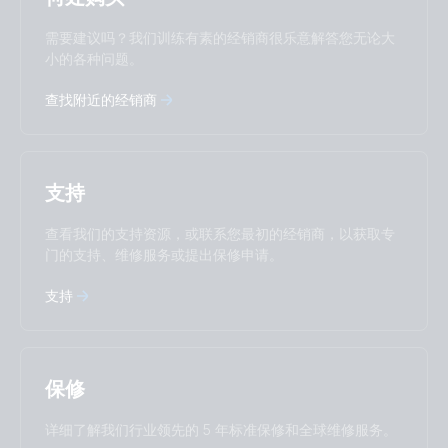
Change language
需要建议吗？我们训练有素的经销商很乐意解答您无论大
Čeština
Dansk
小的各种问题。
Deutsch
English
查找附近的经销商
Español
Français
Italiano
Magyar
I agree to receive the newsletter and accept the
Nederlands
Norsk
Privacy Policy.
Polskie
Português
支持
Română
Slovenščina
Subscribe
Suomalainen
Svenska
查看我们的支持资源，或联系您最初的经销商，以获取专
Türkçe
Ελληνικά
门的支持、维修服务或提出保修申请。
Русский
Українська
支持
中國人
保修
详细了解我们行业领先的 5 年标准保修和全球维修服务。