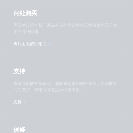
Selected
Stay up to date
中國人
何处购买
Change language
需要建议吗？我们训练有素的经销商很乐意解答您无论大
Čeština
Dansk
小的各种问题。
Deutsch
English
查找附近的经销商
Español
Français
Italiano
Magyar
I agree to receive the newsletter and accept the
Nederlands
Norsk
Privacy Policy.
Polskie
Português
支持
Română
Slovenščina
Subscribe
Suomalainen
Svenska
查看我们的支持资源，或联系您最初的经销商，以获取专
Türkçe
Ελληνικά
门的支持、维修服务或提出保修申请。
Русский
Українська
支持
中國人
保修