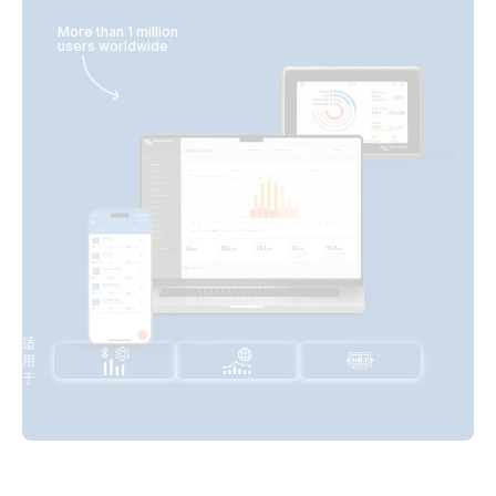
More than 1 million
users worldwide
适
用
于