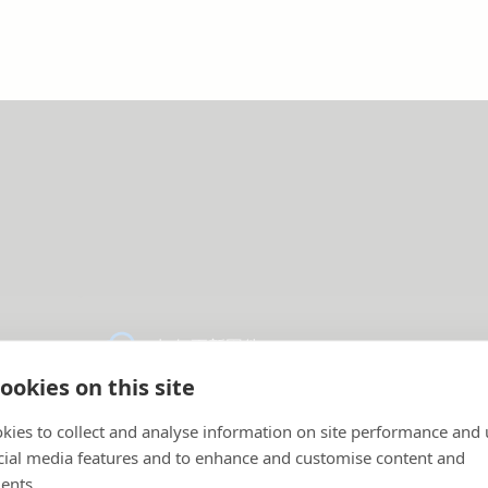
如何更新固件
ookies on this site
kies to collect and analyse information on site performance and 
VRM - 远程监控常见问题解答
cial media features and to enhance and customise content and
ents.