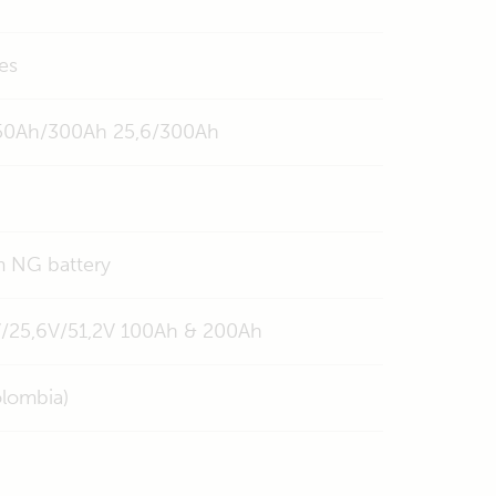
es
-150Ah/300Ah 25,6/300Ah
m NG battery
8V/25,6V/51,2V 100Ah & 200Ah
olombia)