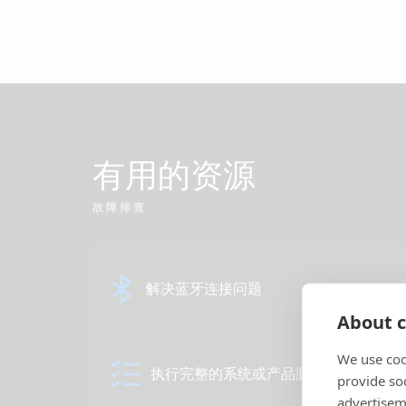
有用的资源
故障排查
解决蓝牙连接问题
About c
We use coo
执行完整的系统或产品测试
provide so
advertisem