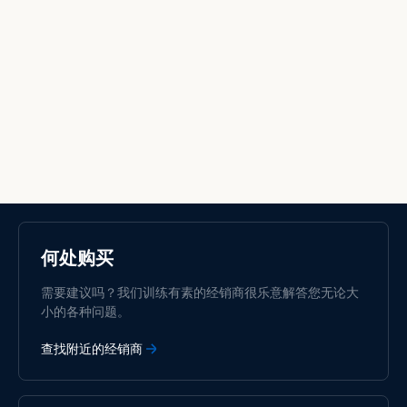
Selected
Stay up to date
中國人
何处购买
Change language
需要建议吗？我们训练有素的经销商很乐意解答您无论大
Čeština
Dansk
小的各种问题。
Deutsch
English
查找附近的经销商
Español
Français
Italiano
Magyar
Nederlands
Norsk
I agree to receive the newsletter and accept the