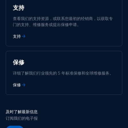
Polskie
Português
Privacy Policy.
支持
Română
Slovenščina
Subscribe
Suomalainen
Svenska
查看我们的支持资源，或联系您最初的经销商，以获取专
Türkçe
Ελληνικά
门的支持、维修服务或提出保修申请。
Русский
Українська
中國人
支持
保修
详细了解我们行业领先的 5 年标准保修和全球维修服务。
保修
及时了解最新信息
订阅我们的电子报