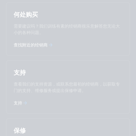
Selected
Stay up to date
中國人
何处购买
Change language
需要建议吗？我们训练有素的经销商很乐意解答您无论大
Čeština
Dansk
小的各种问题。
Deutsch
English
查找附近的经销商
Español
Français
Italiano
Magyar
Nederlands
Norsk
I agree to receive the newsletter and accept the
Polskie
Português
Privacy Policy.
支持
Română
Slovenščina
Subscribe
Suomalainen
Svenska
查看我们的支持资源，或联系您最初的经销商，以获取专
Türkçe
Ελληνικά
门的支持、维修服务或提出保修申请。
Русский
Українська
中國人
支持
保修