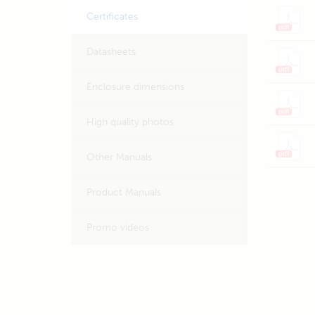
Certificates
Datasheets
Enclosure dimensions
High quality photos
Other Manuals
Product Manuals
Promo videos