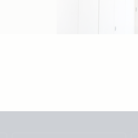
Selected
Stay up to date
中國人