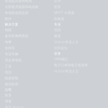
电池监控器和电池
证书
太阳能充电器和电池板
彩页
本地和远程监控
MPPT 计算器
附件
价格表
解决方案
专业
储能
培训
备用和离网系统
展览
海事
Victron专业人士
休闲车
社区论坛
登录
专业车辆
VRM端口
混合发电机
电子订单和电子退货单
工业
Victron专业人士
电信
能源获取
移动应用
公司
联系
博客
关于 Victron