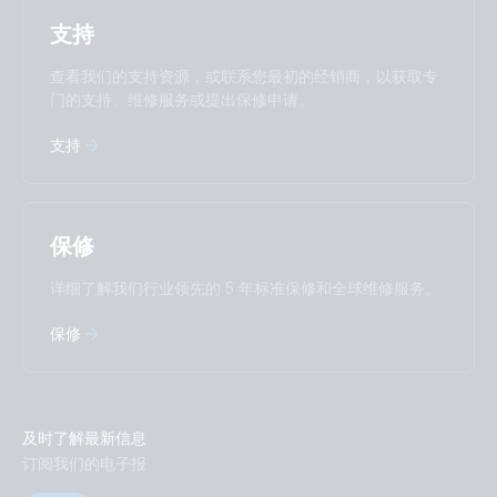
Polskie
Português
Privacy Policy.
支持
Română
Slovenščina
Subscribe
Suomalainen
Svenska
查看我们的支持资源，或联系您最初的经销商，以获取专
Türkçe
Ελληνικά
门的支持、维修服务或提出保修申请。
Русский
Українська
中國人
支持
保修
详细了解我们行业领先的 5 年标准保修和全球维修服务。
保修
及时了解最新信息
订阅我们的电子报