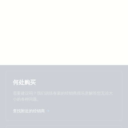
Selected
Stay up to date
中國人
何处购买
Change language
需要建议吗？我们训练有素的经销商很乐意解答您无论大
Čeština
Dansk
小的各种问题。
Deutsch
English
查找附近的经销商
Español
Français
Italiano
Magyar
Nederlands
Norsk
I agree to receive the newsletter and accept the