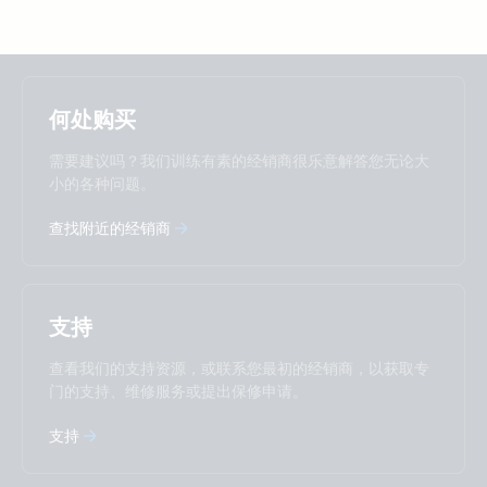
Selected
Stay up to date
中國人
何处购买
Change language
需要建议吗？我们训练有素的经销商很乐意解答您无论大
Čeština
Dansk
小的各种问题。
Deutsch
English
查找附近的经销商
Español
Français
Italiano
Magyar
Nederlands
Norsk
I agree to receive the newsletter and accept the
Polskie
Português
Privacy Policy.
支持
Română
Slovenščina
Subscribe
Suomalainen
Svenska
查看我们的支持资源，或联系您最初的经销商，以获取专
Türkçe
Ελληνικά
门的支持、维修服务或提出保修申请。
Русский
Українська
中國人
支持