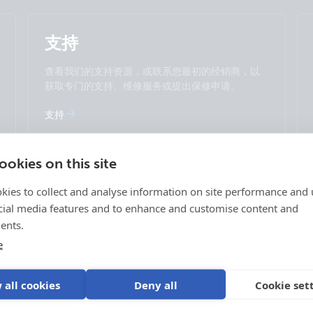
中國人
Change language
支持
Čeština
Dansk
Deutsch
English
查看我们的支持资源，或联系您最初的经销商，以
Español
Français
获取专门的支持、维修服务或提出保修申请。
Italiano
Magyar
支持
I agree to receive the newsletter and accept
Nederlands
Norsk
the
Privacy Policy.
Polskie
Português
Română
Slovenščina
Subscribe
okies on this site
Suomalainen
Svenska
Türkçe
Ελληνικά
kies to collect and analyse information on site performance and 
登录
Русский
Українська
cial media features and to enhance and customise content and
VRM端口
中國人
ents.
统
电子订单和电子退货单
Victron专业人士
e
 all cookies
Deny all
Cookie set