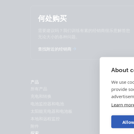
何处购买
需要建议吗？我们训练有素的经销商很乐意解答您
无论大小的各种问题。
查找附近的经销商
About co
We use coo
产品
解决方案
provide so
所有产品
储能
advertisem
充电和转换
备用和离网系
电池监控器和电池
海事
Learn mor
太阳能充电器和电池板
休闲车
本地和远程监控
专业车辆
Allow
附件
混合发电机
探索
工业