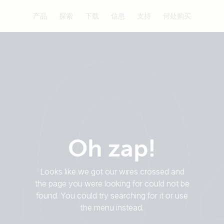
产品
探索
下载
信息
支持
何处购买
Oh zap!
Looks like we got our wires crossed and
the page you were looking for could not be
found. You could try searching for it or use
the menu instead.