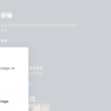
保修
详细了解我们行业领先的 5 年标准保修和全球维修
服务。
保修
usage, to
及时了解最新信息
订阅我们的电子报
订阅
社交
tings