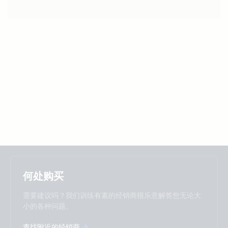
Selected
Stay up to date
中國人
何处购买
Change language
需要建议吗？我们训练有素的经销商很乐意解答您无论大
Čeština
Dansk
小的各种问题。
Deutsch
English
查找附近的经销商
Español
Français