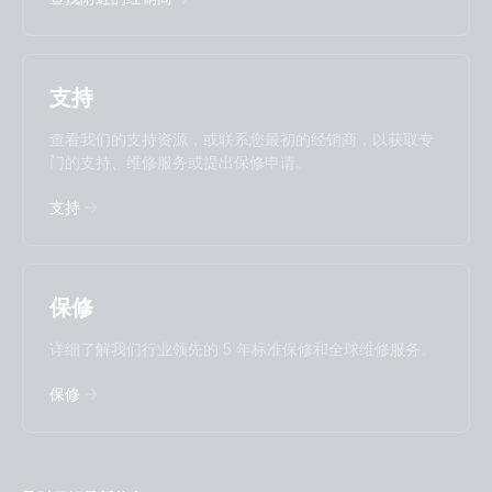
Italiano
Magyar
Nederlands
Norsk
I agree to receive the newsletter and accept the
Polskie
Português
Privacy Policy.
支持
Română
Slovenščina
Subscribe
Suomalainen
Svenska
查看我们的支持资源，或联系您最初的经销商，以获取专
Türkçe
Ελληνικά
门的支持、维修服务或提出保修申请。
Русский
Українська
中國人
支持
保修
详细了解我们行业领先的 5 年标准保修和全球维修服务。
保修