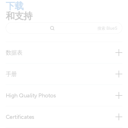
下载
和支持
数据表
BlueSolar Monocrystalline Panels
手册
BlueSolar Monocrystalline Panels - current models
BlueSolar Panels
High Quality Photos
BlueSolar Polycrystalline Panels
BlueSolar Monocrystalline Panel 180W 24V (front)
Certificates
BlueSolar Monocrystalline Panel 180W 24V (right)