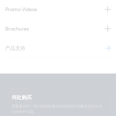
Declaration of Conformity - Photovoltaic modules (EU doc
Promo Videos
RED)
BlueSolar Monocrystalline Panel 50W 12V - front
Declaration of Conformity - Solar cables
Brand video
BlueSolar Polycrystalline Panel (front)
Brochures
ISO9001 certificate
BlueSolar Polycrystalline Panel (left)
Brochure - Off-grid, back-up and island systems
产品支持
BlueSolar Polycrystalline Panel (right)
Brochure Marine
何处购买
需要建议吗？我们训练有素的经销商很乐意解答您无论大
小的各种问题。