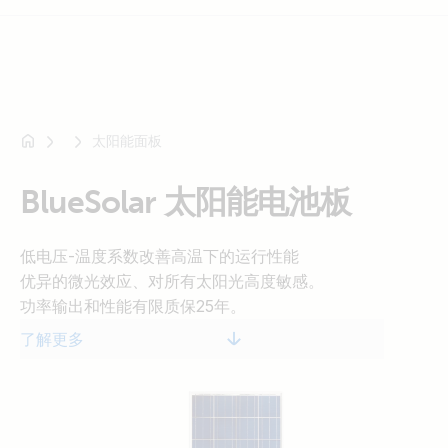
太阳能面板
例
如
SmartSolar
BlueSolar 太阳能电池板
Multiplus-
II
低电压-温度系数改善高温下的运行性能
Orion
优异的微光效应、对所有太阳光高度敏感。
XS
功率输出和性能有限质保25年。
SmartShunt
材料和工艺有限质保五年。
了解更多
密封、防水的多功能连接盒提高了安全等级。
高性能旁路二级管让遮挡造成的功率下降降到最低。
有三层背板的先进EVA （乙烯-醋酸乙烯酯）封装方法能
满足最苛刻的高电压运行安全要求。