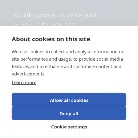
About cookies on this site
We use cookies to collect and analyse information on
site performance and usage, to provide social media
features and to enhance and customise content and
advertisements.
Learn more
Allow all cookies
Deny all
隐私政策
Cookie 偏好设置
cookie 的使用
使用条款
Cookie settings
ZH
©Victron Energy 2026