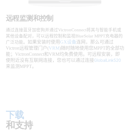
远程监测和控制
通
过连接蓝牙加密狗并通过
VictronConnect
将其与智能手机或
其他
设备配对
，
可以远程控制和监视
BlueSolar MPPT
充
电器的
如果安装时使用
GX
设备
连网，那么可通过
广泛功能
。
Victron
远程管理门户
(
VRM
)
随时随地使用您
MPPT
的全部功
能；
VictronConnect
和
VRM
均免费使用。
可远程安装，即
使附近没有互联网连接，您也可以通过连接
GlobalLink520
来监测
MPPT
。
下载
和支持