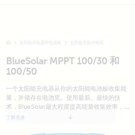
太阳能充电器和电池板
太阳能充电控制器
例
如
SmartSolar
BlueSolar MPPT 100/30 和
Multiplus-
100/50
II
Orion
一个太阳能充电器从你的太阳能电池板收集能
XS
SmartShunt
量，并储存在电池里。使用最新、最快的技
术，BlueSolar最大程度提高能量收集效率，
智能地推动它在最短的时间内实现完全充电。
了解更多
BlueSolar保持电池健康状态，延长其使用寿
命。