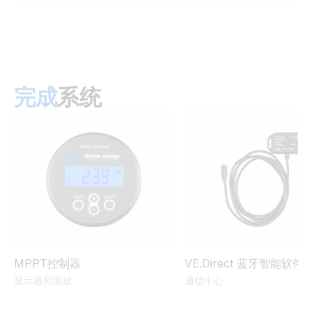
BlueSolar MPPT 100-30.PT05
Certificate Safety EN/IEC 62109-1 - BlueSolar & SmartSolar
Victron VRM app
MPPT 100/50, 150/35 & 150/45
BlueSolar MPPT 100-30.PT06
Certificate Safety IEC 62109-1 - AS/NZS - BlueSolar &
SmartSolar MPPT 100/20 &100/30
BlueSolar MPPT 100-30.PT07
完成
系统
Certificate Safety IEC 62109-1 - AS/NZS - BlueSolar &
BlueSolar MPPT 100-50.PT01
SmartSolar MPPT 100/50 & 150/35 & 150/45 & addendum
BlueSolar MPPT 100-50.PT02
Certificate Safety RETIE 40117 - All BlueSolar and
SmartSolar MPPT Charge Controllers (Colombia)
BlueSolar MPPT 100-50.PT03
Declaration of Conformity - BlueSolar and CAN-bus MPPT
BlueSolar MPPT 100-50.PT04
Charge Controllers
BlueSolar MPPT 100-50.PT05
MPPT控制器
VE.Direct 蓝牙智能软件
Declaration of Conformity - BlueSolar MPPT Charge
显示器和面板
通信中心
Controller 100/30 EU and UK
BlueSolar MPPT 100-50.PT06