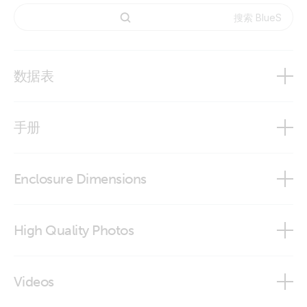
数据表
BlueSolar and SmartSolar Charge Controller MPPT -
手册
Overview
BlueSolar charge controller MPPT 100-30 & 100-50
Enclosure Dimensions
Manual BlueSolar 100-30 100-50
BlueSolar & SmartSolar MPPT 100/30
High Quality Photos
BlueSolar & SmartSolar MPPT 100/50, 150/35, 150/45
BlueSolar charge controller 100/50 (top)
Videos
Energy Storage System
BlueSolar MPPT charge controller 100/30