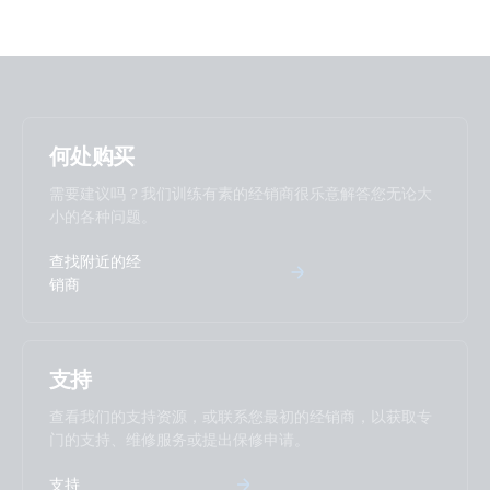
Declaration of Conformity - BlueSolar MPPT Charge
Controller 100/50 EU and UK
BlueSolar MPPT 100-50.PT07
ISO9001 certificate
何处购买
需要建议吗？我们训练有素的经销商很乐意解答您无论大
小的各种问题。
查找附近的经
销商
支持
查看我们的支持资源，或联系您最初的经销商，以获取专
门的支持、维修服务或提出保修申请。
支持