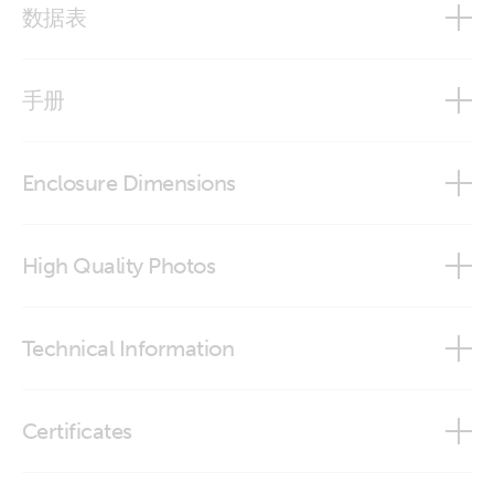
数据表
EasySolar 12V & 24V, 1600VA
手册
Enclosure Dimensions
EasySolar 12V & 24V, 1600VA
EasySolar 12V 1600VA 70A MPPT 100/50
High Quality Photos
Easysolar 12V 1600VA MPPT 100/50 (conn)
Technical Information
AC-coupling and the Factor 1.0 rule
Easysolar 12V 1600VA MPPT 100/50 (front_cable)
Automatic Generator start-stop
Data communication with Victron Energy products
Certificates
Easysolar 12V 1600VA MPPT 100/50 (front)
Configuring solar systems with Quattros and Multis
Interfacing with VE Bus products - MK2 protocol
Energy Storage System
Certificate Safety IEC 60335-1 - 19 interfaces