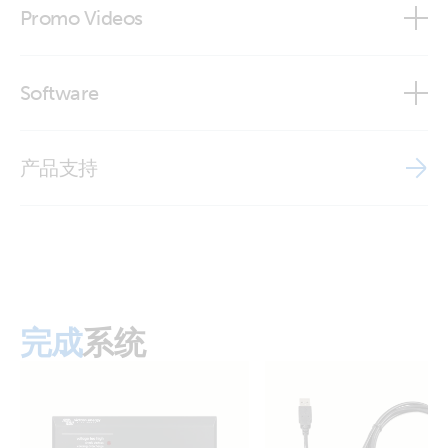
Easysolar 12V 1600VA MPPT 100/50 (left)
Promo Videos
Modbus-TCP register list
Declaration of Conformity - EasySolar
ESS (Energy Storage System) - Start page
Easysolar 12V 1600VA MPPT 100/50 (right)
Brand video
Pre-RMA bench test instructions (PDF)
Software
ISO9001 certificate
EasySolar MPPT 100/50 (connections 2)
VE.Bus Error Codes
MPPT Calculator Excel sheet
EasySolar MPPT 100/50 (front-angle)
产品支持
VE.Bus parallel split- and three-phase systems
VE Configuration tools for VE.Bus Products
VictronConnect configuration guide for VE.Bus products
EasySolar MPPT 100/50 (left)
Victron VRM app
EasySolar MPPT 100/50 (right)
完成
系统