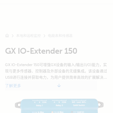
本地和远程监控
电能表和传感器
例
如
SmartSolar
GX IO-Extender 150
Multiplus-
II
GX IO-Extender 150
可增强
GX
设备的输入
/
输出
(I/O)
能力
，
实
Orion
现与更多传感器、控制器及外部设备的无缝集成。该设备通过
XS
USB
进行连接并获取电力，为用户提供简单高效的扩展解决方
SmartShunt
案。用户既可通过
GX
设备上的
Node-RED
控制该设备，也可
了解更多
通过用户界面中的
Switch
面板进行操作。