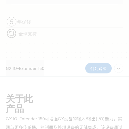
年保修
全球支持
GX IO-Extender 150
何处购买
关于此
产品
GX IO-Extender 150
可增强
GX
设备的输入
/
输出
(I/O)
能力
，
实
现与更多传感器、控制器及外部设备的无缝集成。该设备通过