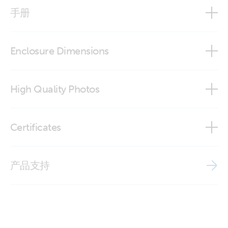
GX IO-Extender 150
手册
GX IO-Extender 150
Enclosure Dimensions
GX IO-Extender 150
High Quality Photos
GX IO-Extender 150 (front-angle2)
Certificates
GX IO-Extender 150 (front)
ISO9001 certificate
产品支持
GX IO-Extender 150 (left)
GX IO-Extender 150 (right)
GX IO-Extender 150 (side)