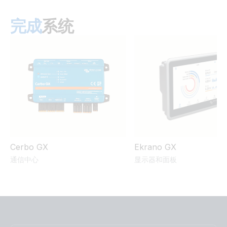
完成
系统
GX IO-Extender 150 (side2)
GX IO-Extender 150 (top with cable)
GX IO-Extender 150 (top)
GX IO-Extender 150 (front-angle)
GX IO-Extender 150 (top) SL
Cerbo GX
Ekrano GX
通信中心
显示器和面板