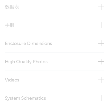
数据表
Quattro-II
手册
Enclosure Dimensions
Quattro-II 230V
Quattro-II 24V 5kVA 230V
High Quality Photos
Quattro-II 48V 5kVA 230V
Quattro-II 24/5000/120-50/50 230V (bottom)
Videos
Pre-RMA Bench Test Instructions
Quattro-II 24/5000/120-50/50 230V (close up)
How to set up BMV Battery Monitor for lead and lithium
Solar & Wind Priority
System Schematics
batteries
Quattro-II 24/5000/120-50/50 230V (connections)