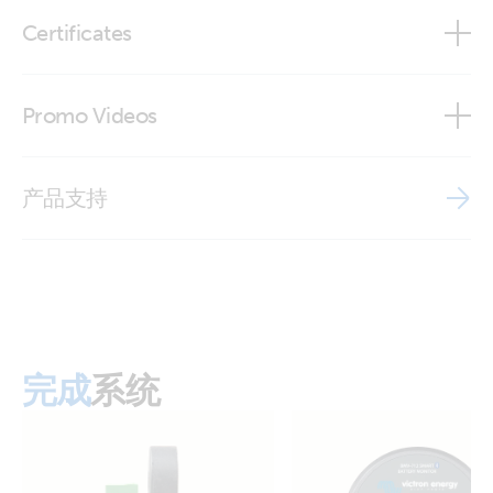
3 Phase 5kW24V Quattro-II system VEBus BMS 2xSBP
Quattro-II 24/5000/120-50/50 230V (front)
Certificates
4x200Ah Li Cerbo GX touch 50 MPPT Generator
Quattro-II 24/5000/120-50/50 230V (left)
Genless catamaran with Victron MultiPlus paralleled Lynx
Certificate ESS C10/11 - Quattro-II 48/5000/70-50/50 230V
Promo Videos
Smart BMS NG 800Ah NG Li HP Alternators ARCO Zeus
Quattro-II 24/5000/120-50/50 230V (right)
regulators
Certificate ESS C10/26 - Quattro-II 48V 5kVA 230V
(Belgium)
Brand video
Quattro-II 48/5000/70-50/50 (connector bottom)
Manual & Drawing Quattro-II 5kVA 230VAC 24VDC 600-
产品支持
800Ah Li Lynx Smart BMS distributors Cerbo generator
Certificate ESS EN 50549-10 - Quattro-II 48V 5000VA 230V
MPPT Orion Tr Smarts
Quattro-II 48/5000/70-50/50 (connector closed)
Certificate ESS G98-1 - Quattro-II 48V 5kVA 230V
Quattro-II 5kVA 230VAC 24VDC 4x230Ah SC-AGM Cerbo
Quattro-II 48/5000/70-50/50 (connector open
GX touch-50 generator MPPT 100-50 BMV-712
bottom)
Certificate ESS G99-1 - Quattro-II 48/5000/70-50/50 230V
完成
Quattro-II 5kVA 230VAC 24VDC 600Ah Li NG Lynx Smart
系统
Quattro-II 48/5000/70-50/50 (connector)
BMS NG distributors Cerbo GX touch generator MPPT
Certificate ESS NRS 097-2-1 - Quattro-II 48V 5kVA 230V
Extra Alternator Zeus regulator
Quattro-II 48/5000/70-50/50 (front)
Certificate ESS VDE-AR-N 4105:2018-11 NAS - Quattro-II
48V 5kVA 230V