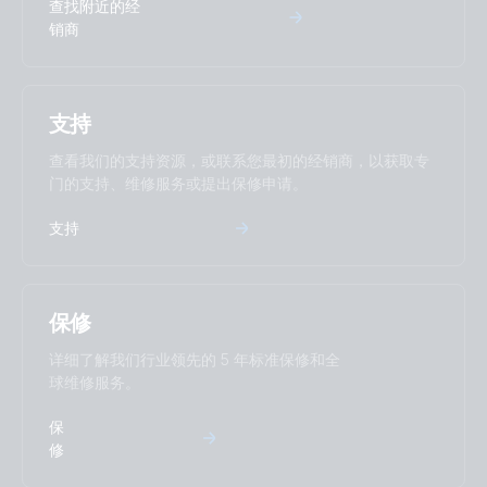
查找附近的经
Certificate TOR Erzeuger Typ A v1.2 - Quattro-II 48V 5kVA
销商
230V
Certificate UNE 206007 - Quattro-II 48/5000/70-50/50
支持
230V
查看我们的支持资源，或联系您最初的经销商，以获取专
门的支持、维修服务或提出保修申请。
Certificate UTC C15-712-1/DIN VDE 0126-1 - Quattro-II
48/5000/70-50 50 230V
支持
Declaration of Conformity - Quattro
保修
Herstellerklärung und Anschlussplan §14a EnWG und §9
EEG
详细了解我们行业领先的 5 年标准保修和全
球维修服务。
ISO9001 certificate
保
修