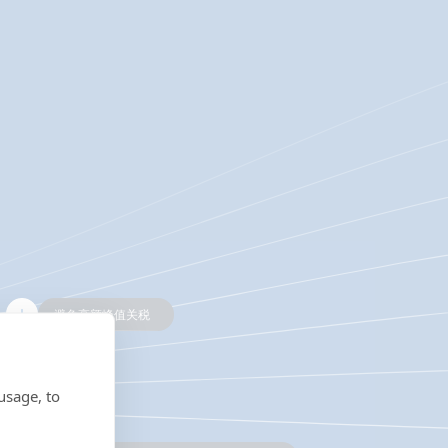
避免高额峰值关税
usage, to