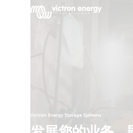
例
如
SmartSolar
Multiplus-
II
Orion
XS
SmartShunt
Victron Energy Storage Systems
发展您的业务。