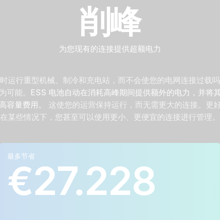
削峰
为您现有的连接提供超额电力
时运行重型机械、制冷和充电站，而不会使您的电网连接过载吗
为可能。
ESS 电池自动在消耗高峰期间提供额外的电力，并将
高容量费用。
这使您的运营保持运行，而无需更大的连接。更
在某些情况下，您甚至可以使用更小、更便宜的连接进行管理。
最多节省
计算示例
€27.228
电网连接以安培为
ⓘ
十年来的平均节省
平均年度节省
ⓘ
ⓘ
单位
3x80A → 3x35A
€ 2.723
€ 27.228
3x50A → 3x25A
€ 2.368
€ 23.681