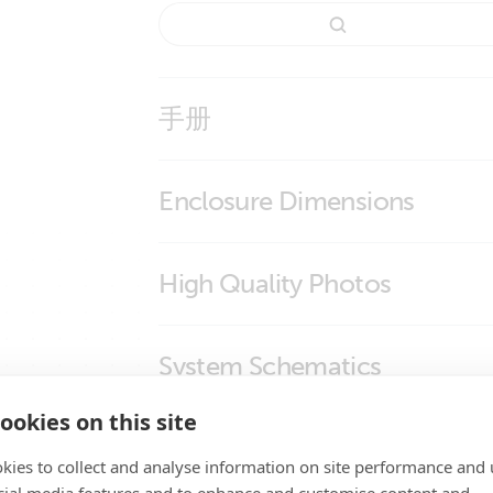
手册
Lynx Class-T Power In
Enclosure Dimensions
Lynx Class-T Power In
High Quality Photos
LYN060404010 Lynx Class-T Power In
System Schematics
Lynx Class-T Power In (M10) (bottom
ookies on this site
Lynx Class-T Power In (M10) (front)
Genless catamaran with Victron MultiPlus
Certificates
Li HP Alternators ARCO Zeus regulators
Lynx Class-T Power In (M10) (left)
kies to collect and analyse information on site performance and 
Genless catamaran with Victron MultiPlus
cial media features and to enhance and customise content and