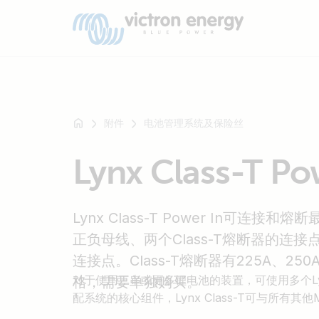
附件
电池管理系统及保险丝
例
Lynx Class-T Po
如
SmartSolar
Multiplus-
Lynx Class-T Power In可连
II
Orion
正负母线、两个Class-T熔断器的连
XS
连接点。Class-T熔断器有225A、250
SmartShunt
对于使用三串或更多锂电池的装置，可使用多个Lynx 
格，需要单独购买。
配系统的核心组件，Lynx Class-T可与所有其他