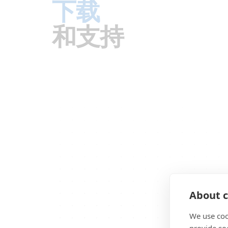
下载
和支持
About c
We use coo
provide so