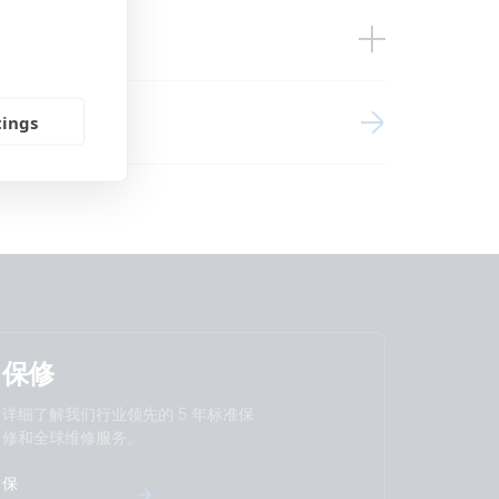
o caps)
regulators
Lynx Smart BMS NG 600Ah NG Li HP
Lynx Smart BMS NG 600Ah NG Li HP
tor
tings
usbar)
Li-NG Lynx Class-T Smart BMS-NG
generator MPPT 100-50 Orion-XS
Lynx Smart BMS & distributors Cerbo GX
 WS500
Lynx Smart BMS & distributors Cerbo GX
NG Lynx Class-T Smart BMS-NG
nerator MPPT 100/50 extra Alternator
保修
G Lynx Smart BMS NG distributors
详细了解我们行业领先的 5 年标准保
ernator Zeus regulator
修和全球维修服务。
 2x600Ah 24V Li-NG parallel Lynx Smart
erbo GX Touch 70 SBP-220 MPPT 100/50
保