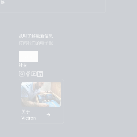
 battery
修
Ah 24V Li-NG Lynx Class-T power in
uch 70 SBP-220 MPPT 100/50 Arco Zeus
r 12/50-1 Inverter 800W 2x150Ah Li-NG
及时了解最新信息
PT 100/50 Orion XS BMV-712
订阅我们的电子报
订阅
社交
关于
Victron