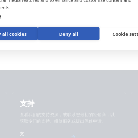
Lynx Class-T Power In (M10) (right-n
Li HP Alternators Wakespeed WS500-Pro 
ISO9001 certificate
ents.
Promo Videos
Genless monohull with Victron MultiPlus 
Lynx Class-T Power In (M10) (right)
e
Alternator ARCO Zeus regulator
Lynx Class-T Power In (M10) (top)
Genless monohull with Victron MultiPlus 
Brand video
产品支持
 all cookies
Alternator Wakespeed WS500-Pro regula
Deny all
Cookie set
Lynx Class-T Power In (M10) (with b
MultiPlus II 3kVA 230VAC 12VDC 2x200Ah 
Distributor Cerbo GX touch-50 SBP-220 
MultiPlus-II 3kVA 230VAC 12VDC 600Ah Li 
touch generator MPPT Extra Alternator &
MultiPlus-II 3KW 230VAC 12VDC 600Ah Li 
touch generator MPPT Orion Tr Smarts
Quattro 3kVA 230VAC 12VDC 2x300Ah Li-
Distributor Cerbo GX touch-50 SBP-220 ge
WS500-Pro
支持
Quattro-II 5kVA 230VAC 24VDC 600Ah Li N
查看我们的支持资源，或联系您最初的经销商，以
Cerbo GX touch generator MPPT Extra Alt
获取专门的支持、维修服务或提出保修申请。
RV with dual MultiPlus-II 5kVA split phase
BMS-NG Class-T Power In Distributors C
支