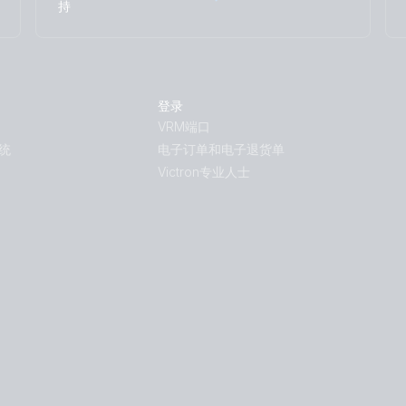
Arco Zeus Alternator Orion XS 1400 12V Li
持
RV with Quattro 5kVA 120V generator 600
Smart BMS-NG Distributors Cerbo GX To
Alternator Orion XS 1400 12V Li battery
VE.Direct drawing with IP43 Smart Charge
登录
smallBMS-NG Cyrix Li charge SBP 220 MP
VRM端口
统
电子订单和电子退货单
Victron专业人士