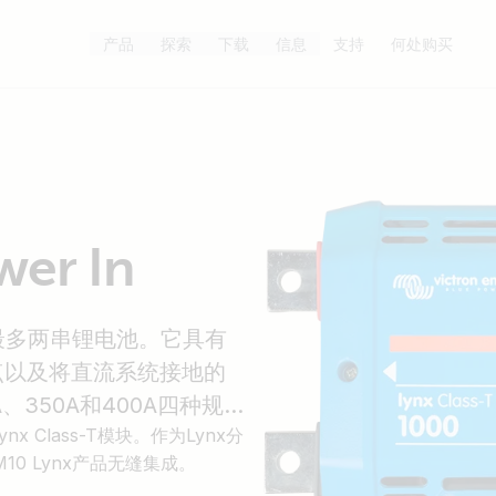
产品
探索
下载
信息
支持
何处购买
wer In
接和熔断最多两串锂电池。它具有
接点以及将直流系统接地的
A、350A和400A四种规
Class-T模块。作为Lynx分
M10 Lynx产品无缝集成。