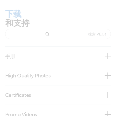
下载
和支持
手册
High Quality Photos
Ve.Can RJ45 terminator
Certificates
Declaration of Conformity - Interfaces
Promo Videos