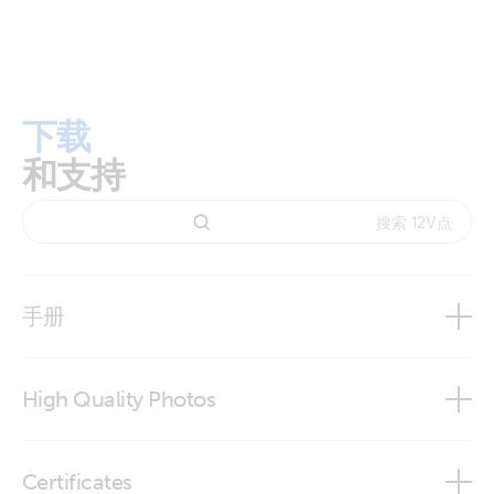
下载
和支持
手册
High Quality Photos
12V cigarette lighter plug
Certificates