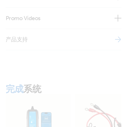
ISO9001 certificate
Promo Videos
Brand video
产品支持
完成
系统