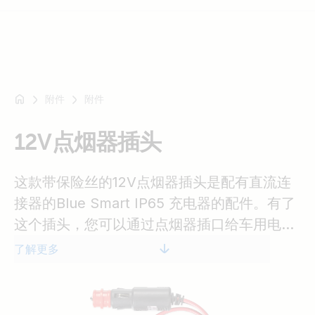
附件
附件
例
如
SmartSolar
12V点烟器插头
Multiplus-
II
这款带保险丝的12V点烟器插头是配有直流连
Orion
接器的Blue Smart IP65 充电器的配件。有了
XS
这个插头，您可以通过点烟器插口给车用电池
SmartShunt
充电。
了解更多